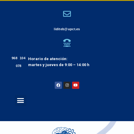
liditeb@upct.es
968 104
Horario de atención:
martes y jueves de 9:00 – 14:00 h
078