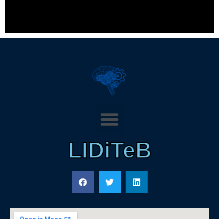
LIDiTeB