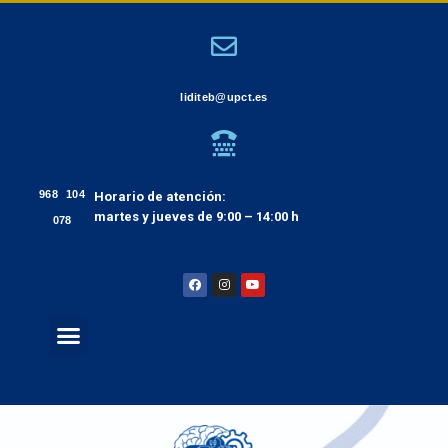
liditeb@upct.es
968 104
Horario de atención:
martes y jueves de 9:00 – 14:00 h
078