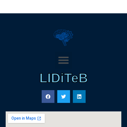
LIDiTeB